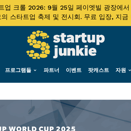
업 크롤 2026: 9월 25일 페이엣빌 광장에서
의 스타트업 축제 및 전시회. 무료 입장, 지금
프로그램들
파트너
이벤트
팟캐스트
자원