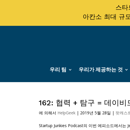
스타트
아칸소 최대 규모
우리 팀
우리가 제공하는 것
162: 협력 + 탐구 = 데
에 의해서
HelpGeek
|
2019년 5월 28일
|
팟캐스
Startup Junkies Podcast의 이번 에피소드에서는 