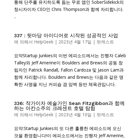
통해 단주를 유지하도록 돕는 무료 앱인 SoberSidekick의
창시자이자 CEO인 Chris Thompson과 함께 자리합니다.
..
337 : 뒷마당 아이디어로 시작된 성공적인 사업
에 의해서
HelpGeek
|
2023년 4월 17일
|
팟캐스트
요약Startup Junkies의 이번 에피소드에서는 진행자 Caleb
Talley와 Jeff Amerine이 Boulders and Brews의 공동 창
립자인 Patrick Randall, Fallon Cardoza 및 Jason Lam과
함께 자리합니다. Boulders and Brews는 다음과 같은 명
확한 사명을 지닌 커피숍 겸 암벽 등반 체육관입니다.
336: 작가이자 예술가인 Sean Fitzgibbon과 함께
하는 아칸소주의 크레센트 호텔 탐험
에 의해서
HelpGeek
|
2023년 4월 10일
|
팟캐스트
요약:Startup Junkies의 또 다른 훌륭한 에피소드에 오신
것을 환영합니다!이 에피소드에서는 진행자 Jeff Amerine,