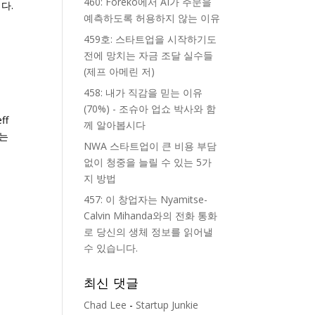
460: Foreko에서 AI가 주문을
다.
예측하도록 허용하지 않는 이유
459호: 스타트업을 시작하기도
전에 망치는 자금 조달 실수들
(제프 아메린 저)
458: 내가 직감을 믿는 이유
(70%) - 조슈아 업쇼 박사와 함
ff
께 알아봅시다
s는
NWA 스타트업이 큰 비용 부담
없이 청중을 늘릴 수 있는 5가
지 방법
457: 이 창업자는 Nyamitse-
Calvin Mihanda와의 전화 통화
로 당신의 생체 정보를 읽어낼
수 있습니다.
최신 댓글
Chad Lee
-
Startup Junkie