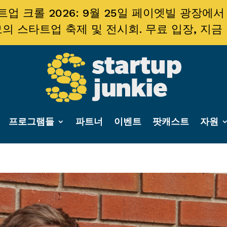
업 크롤 2026: 9월 25일 페이엣빌 광장에서
의 스타트업 축제 및 전시회. 무료 입장, 지금
프로그램들
파트너
이벤트
팟캐스트
자원