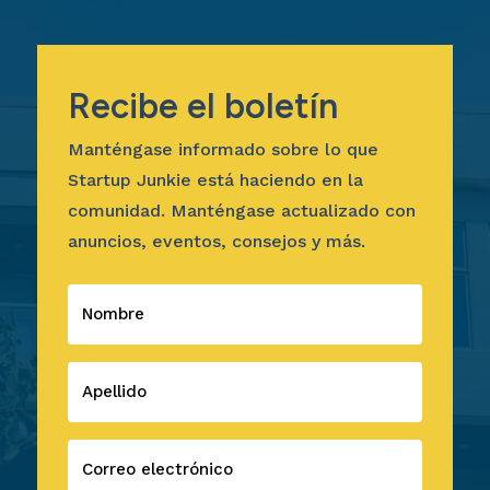
Recibe el boletín
Manténgase informado sobre lo que
Startup Junkie está haciendo en la
comunidad. Manténgase actualizado con
anuncios, eventos, consejos y más.