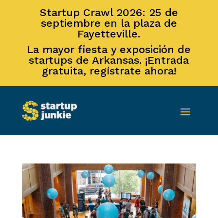
Startup Crawl 2026: 25 de
septiembre en la plaza de
Fayetteville.
La mayor fiesta y exposición de
startups de Arkansas. ¡Entrada
gratuita, regístrate ahora!