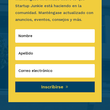
Startup Junkie está haciendo en la
comunidad. Manténgase actualizado con
anuncios, eventos, consejos y más.
Inscribirse