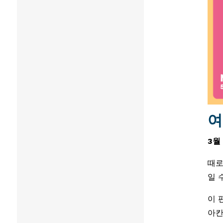
여
3월 
때로
일 
이 
아칸