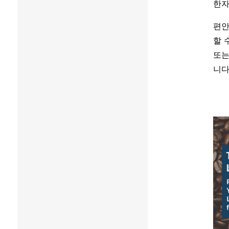
한자
편안
할 
또는
니다