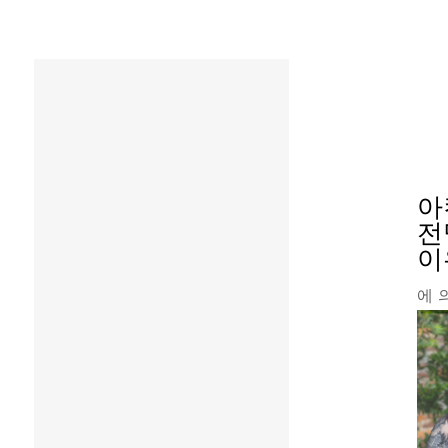
아
전
이
에 