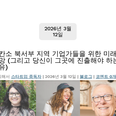
2026년 3월
12일
칸소 북서부 지역 기업가들을 위한 미
망 (그리고 당신이 그곳에 진출해야 하
유)
의해서
스타트업 중독자
|
2026년 3월 12일
|
블로그
|
코멘트 0