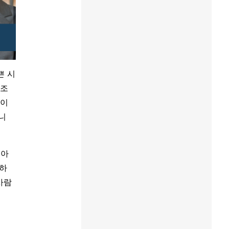
쁜 시
 조
 이
니
 아
금하
사람