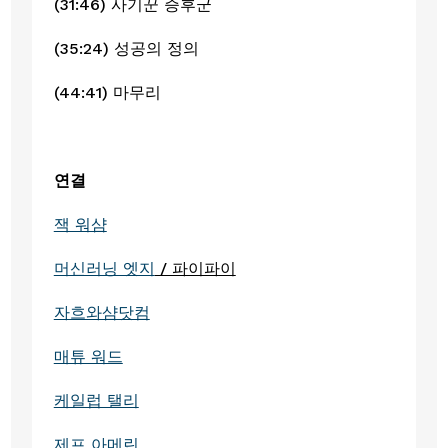
(31:46) 사기꾼 증후군 
(35:24) 성공의 정의
(44:41) 마무리
연결
잭 워샴
머신러닝 엣지
 / 파이파이
자흐와샴닷컴
매튜 워드
케일럽 탤리
제프 아메린