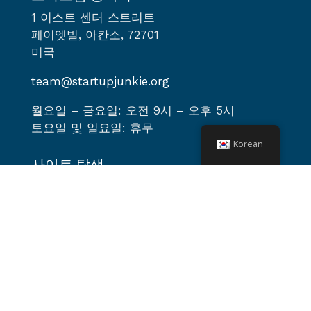
1 이스트 센터 스트리트
페이엣빌, 아칸소, 72701
미국
team@startupjunkie.org
월요일 – 금요일: 오전 9시 – 오후 5시
토요일 및 일요일: 휴무
Korean
사이트 탐색
집
에 대한
서비스
프로그램들
이벤트
팟캐스트
뉴스 & 블로그
비디오 라이브러리