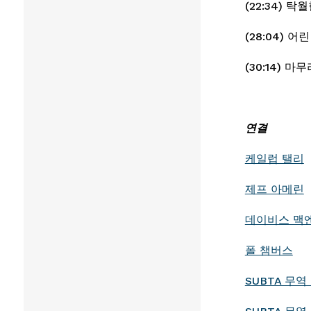
(22:34) 탁
(30:14) 마
연결
케일럽 탤리
제프 아메린
데이비스 맥
폴 챔버스
SUBTA 무역