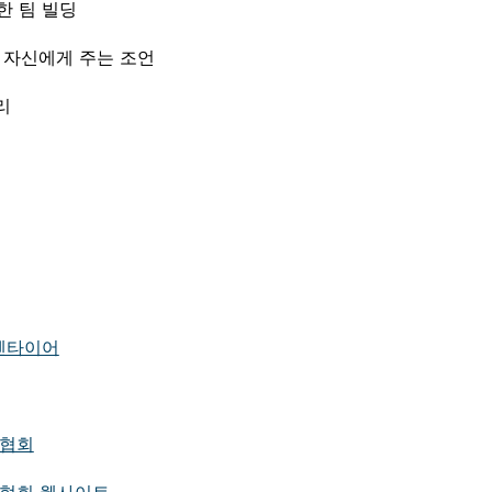
월한 팀 빌딩
(28:04) 어린 자신에게 주는 조언 	
무리
엔타이어
 협회