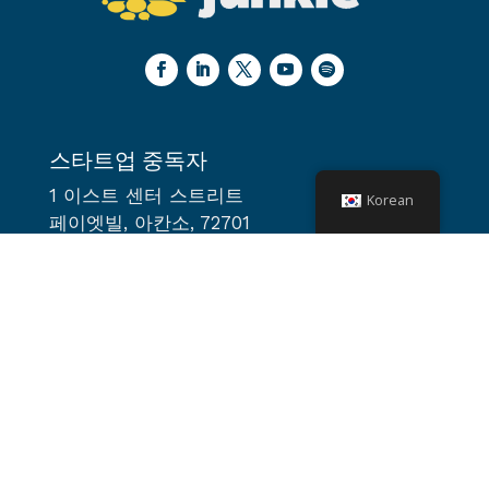
스타트업 중독자
1 이스트 센터 스트리트
Korean
페이엣빌, 아칸소, 72701
미국
team@startupjunkie.org
월요일 – 금요일: 오전 9시 – 오후 5시
토요일 및 일요일: 휴무
사이트 탐색
집
에 대한