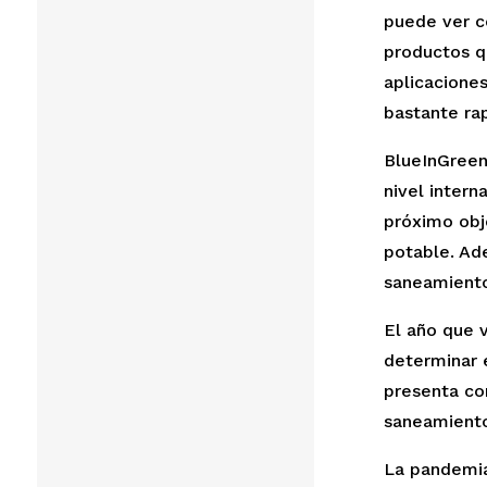
puede ver có
productos q
aplicaciones
bastante ra
BlueInGreen
nivel intern
próximo obje
potable. Ade
saneamient
El año que v
determinar e
presenta co
saneamiento 
La pandemia