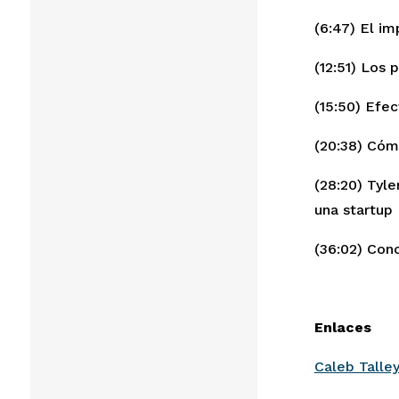
(6:47) El i
(12:51) Los
(15:50) Efe
(20:38) Cóm
(28:20) Tyl
una startup
(36:02) Con
Enlaces
Caleb Talle