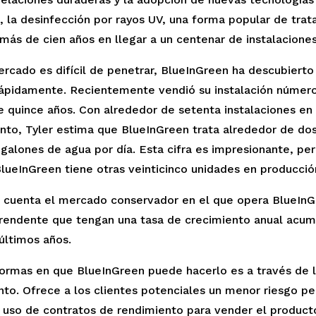
 la desinfección por rayos UV, una forma popular de trat
más de cien años en llegar a un centenar de instalaciones
ercado es difícil de penetrar, BlueInGreen ha descubierto
rápidamente. Recientemente vendió su instalación número 
 quince años. Con alrededor de setenta instalaciones en 
nto, Tyler estima que BlueInGreen trata alrededor de dos 
galones de agua por día. Esta cifra es impresionante, per
lueInGreen tiene otras veinticinco unidades en producció
 cuenta el mercado conservador en el que opera BlueInGr
prendente que tengan una tasa de crecimiento anual acum
ltimos años.   
ormas en que BlueInGreen puede hacerlo es a través de lo
to. Ofrece a los clientes potenciales un menor riesgo per
uso de contratos de rendimiento para vender el producto.