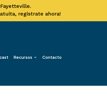
ayetteville.
tuita, regístrate ahora!
cast
Recursos
Contacto