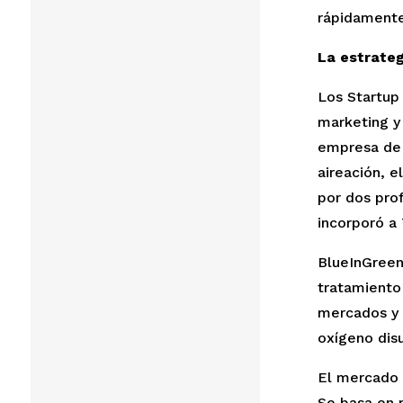
rápidamente
La estrateg
Los Startup 
marketing y
empresa de 
aireación, e
por dos prof
incorporó a 
BlueInGreen 
tratamiento 
mercados y a
oxígeno disu
El mercado 
Se basa en r