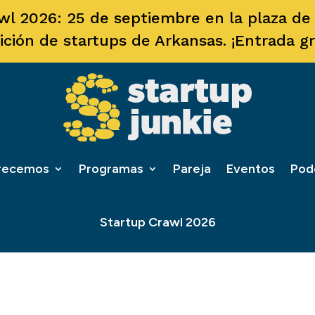
wl 2026: 25 de septiembre en la plaza de F
ición de startups de Arkansas. ¡Entrada gra
frecemos
Programas
Pareja
Eventos
Pod
Startup Crawl 2026