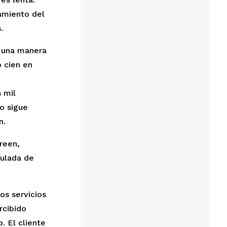
amiento del 
.  
 una manera 
cien en 
mil 
o sigue 
n.
een, 
ulada de 
s servicios 
cibido 
 El cliente 