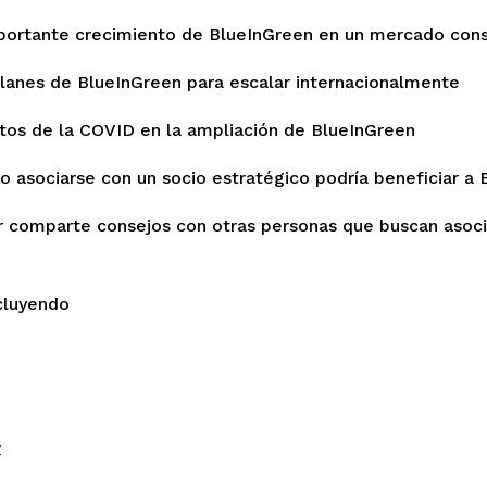
mportante crecimiento de BlueInGreen en un mercado con
 planes de BlueInGreen para escalar internacionalmente
ctos de la COVID en la ampliación de BlueInGreen
o asociarse con un socio estratégico podría beneficiar a
er comparte consejos con otras personas que buscan asoci
cluyendo
y