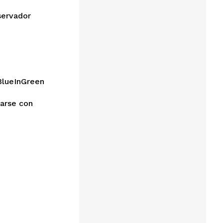
servador
 BlueInGreen
arse con 