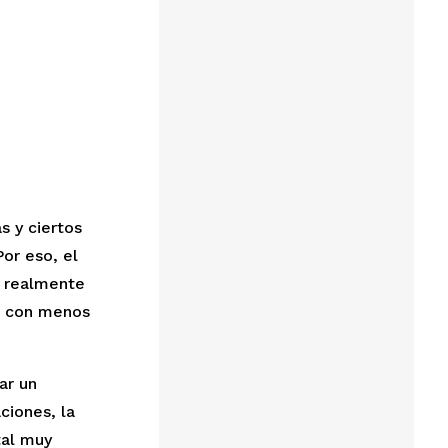
 y ciertos 
or eso, el 
e realmente 
 con menos 
r un 
iones, la 
al muy 