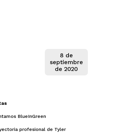
8 de
septiembre
de 2020
tas
entamos BlueInGreen
ayectoria profesional de Tyler