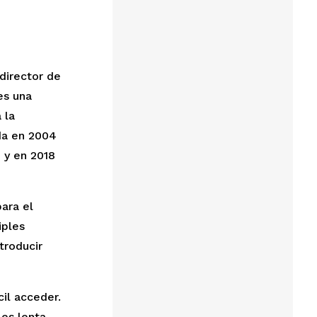
director de 
s una 
la 
da en 2004 
y en 2018 
ara el 
ples 
roducir 
l acceder. 
s lenta. 