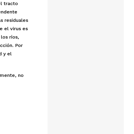
 tracto 
endente 
s residuales 
el virus es 
os ríos, 
ción. Por 
 y el 
mente, no 