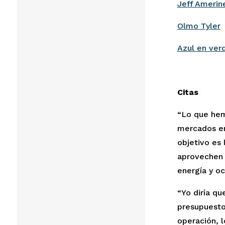
Jeff Amerin
Olmo Tyler
Azul en ver
Citas
“Lo que hemo
mercados en 
objetivo es 
aprovechen 
energía y oc
“Yo diría qu
presupuesto 
operación, l