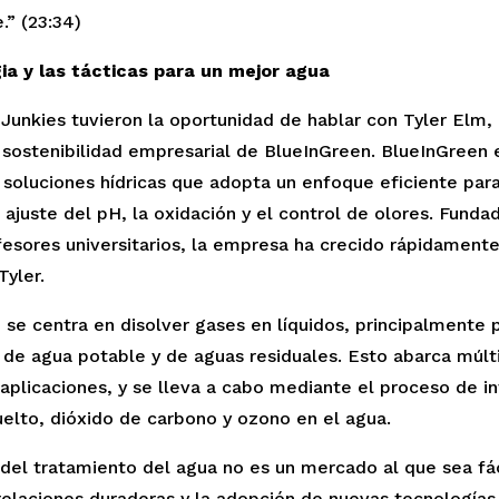
.” (23:34)
ia y las tácticas para un mejor agua
Junkies tuvieron la oportunidad de hablar con Tyler Elm, 
 sostenibilidad empresarial de BlueInGreen. BlueInGreen e
soluciones hídricas que adopta un enfoque eficiente para 
l ajuste del pH, la oxidación y el control de olores. Funda
esores universitarios, la empresa ha crecido rápidamente 
Tyler. 
se centra en disolver gases en líquidos, principalmente p
de agua potable y de aguas residuales. Esto abarca múlti
plicaciones, y se lleva a cabo mediante el proceso de int
elto, dióxido de carbono y ozono en el agua. 
del tratamiento del agua no es un mercado al que sea fáci
elaciones duraderas y la adopción de nuevas tecnologías e