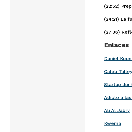
(22:52) Pre
(24:21) La 
(27:36) Refl
Enlaces
Daniel Koon
Caleb Talle
Startup Jun
Adicto a la
Ali Al Jabry
Kwema