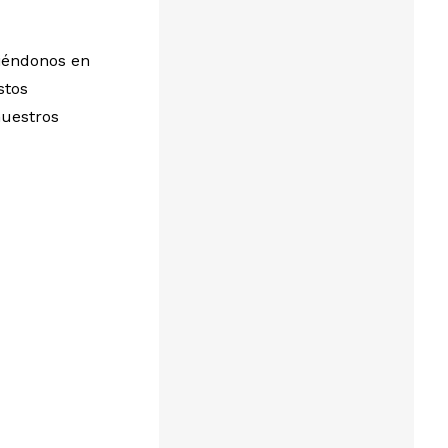
uiéndonos en
stos
nuestros