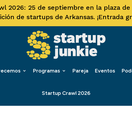
wl 2026: 25 de septiembre en la plaza de F
ición de startups de Arkansas. ¡Entrada gra
frecemos
Programas
Pareja
Eventos
Pod
Startup Crawl 2026