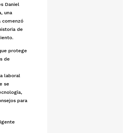
s Daniel
a, una
ia comenzó
istoria de
iento.
 que protege
os de
a laboral
e se
ecnología,
onsejos para
ligente