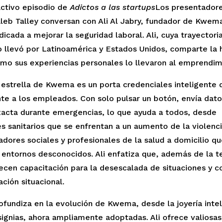
activo episodio de
Adictos a las startups
Los presentadore
leb Talley conversan con Ali Al Jabry, fundador de Kwem
icada a mejorar la seguridad laboral. Ali, cuya trayector
o llevó por Latinoamérica y Estados Unidos, comparte la h
o sus experiencias personales lo llevaron al emprendim
 estrella de Kwema es un porta credenciales inteligente
te a los empleados. Con solo pulsar un botón, envía dat
xacta durante emergencias, lo que ayuda a todos, desde
s sanitarios que se enfrentan a un aumento de la violenci
adores sociales y profesionales de la salud a domicilio qu
 entornos desconocidos. Ali enfatiza que, además de la t
ecen capacitación para la desescalada de situaciones y c
ación situacional.
ofundiza en la evolución de Kwema, desde la joyería inte
signias, ahora ampliamente adoptadas. Ali ofrece valiosas