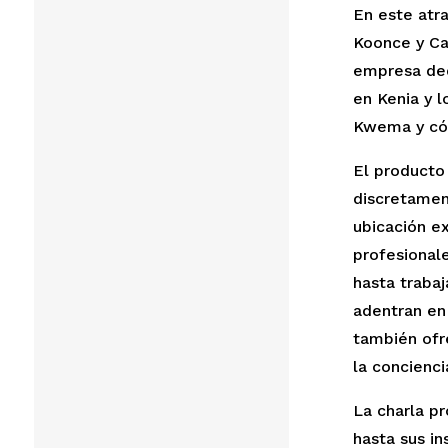
En este atr
Koonce y Ca
empresa ded
en Kenia y l
Kwema y cóm
El producto
discretamen
ubicación e
profesionale
hasta trabaj
adentran en
también ofr
la concienci
La charla pr
hasta sus in