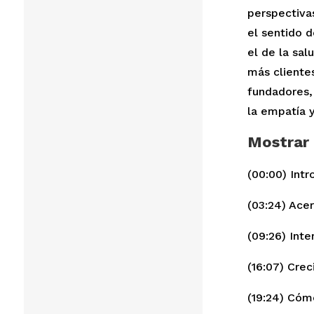
perspectiva
el sentido 
el de la sal
más cliente
fundadores,
la empatía y
Mostrar
(00:00) Intr
(03:24) Ace
(09:26) Inte
(16:07) Crec
(19:24) Cóm