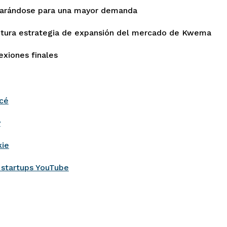
parándose para una mayor demanda
futura estrategia de expansión del mercado de Kwema
exiones finales
cé
y
kie
s startups YouTube