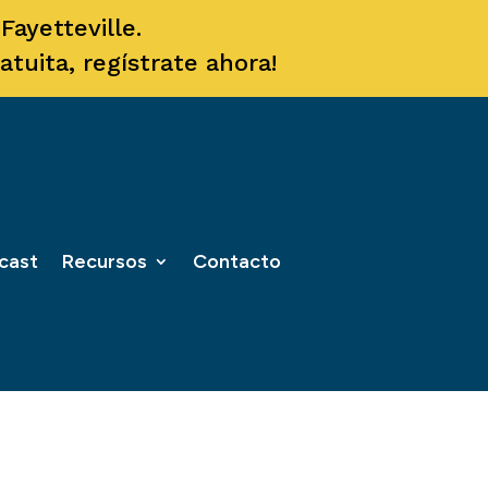
ayetteville.
tuita, regístrate ahora!
cast
Recursos
Contacto