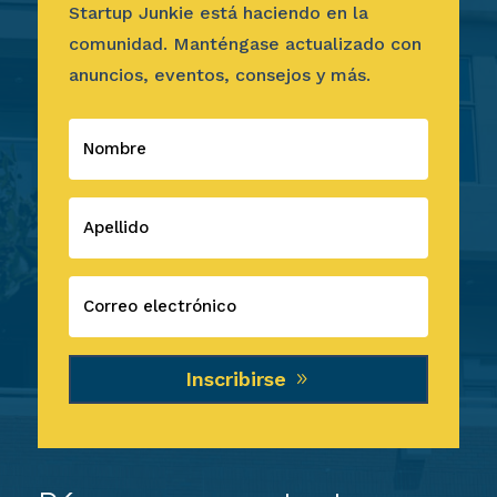
Startup Junkie está haciendo en la
comunidad. Manténgase actualizado con
anuncios, eventos, consejos y más.
Inscribirse