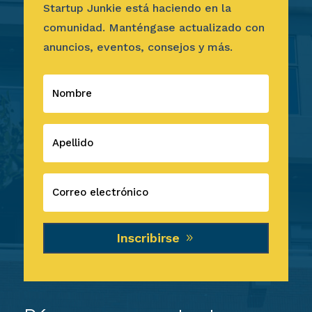
Startup Junkie está haciendo en la
comunidad. Manténgase actualizado con
anuncios, eventos, consejos y más.
Inscribirse