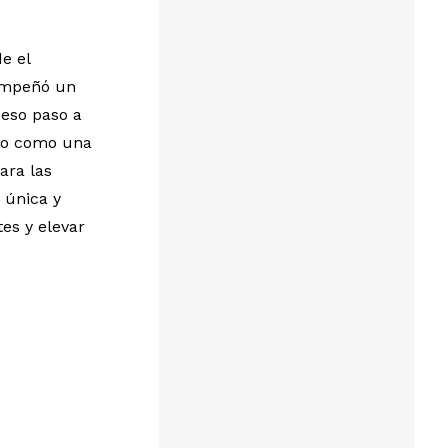
e el
sempeñó un
ceso paso a
bro como una
ara las
 única y
es y elevar