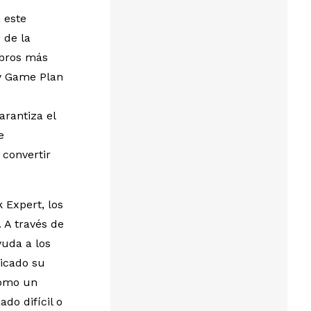
 este
 de la
ibros más
ty Game Plan
rantiza el
e
 convertir
 Expert, los
 A través de
yuda a los
licado su
como un
do difícil o