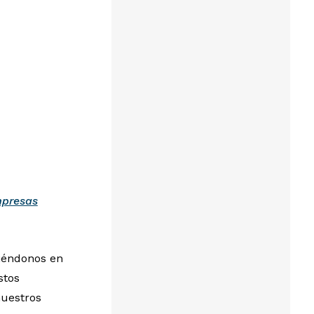
mpresas
uiéndonos en
stos
nuestros