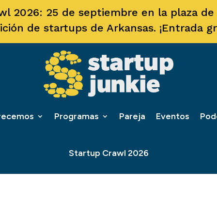
wl 2026: 25 de septiembre en la plaza de F
ición de startups de Arkansas. ¡Entrada gra
frecemos
Programas
Pareja
Eventos
Pod
Startup Crawl 2026