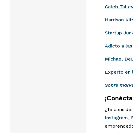
Caleb Talle
Harrison Kit
Startup Jun
Adicto a la
Michael De
Experto en l
Sobre marke
¡Conécta
¿Te consider
Instagram
,
F
emprendedor