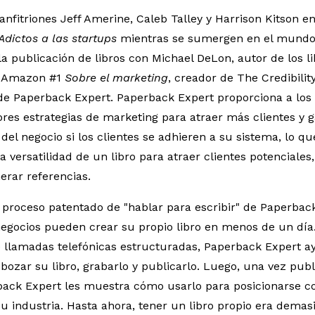
anfitriones Jeff Amerine, Caleb Talley y Harrison Kitson en
Adictos a las startups
mientras se sumergen en el mundo
la publicación de libros con Michael DeLon, autor de los l
e Amazon #1
Sobre el marketing
, creador de The Credibili
de Paperback Expert. Paperback Expert proporciona a los
es estrategias de marketing para atraer más clientes y ga
del negocio si los clientes se adhieren a su sistema, lo qu
 versatilidad de un libro para atraer clientes potenciales,
erar referencias.
el proceso patentado de "hablar para escribir" de Paperback
egocios pueden crear su propio libro en menos de un día.
e llamadas telefónicas estructuradas, Paperback Expert a
sbozar su libro, grabarlo y publicarlo. Luego, una vez pub
rback Expert les muestra cómo usarlo para posicionarse 
u industria. Hasta ahora, tener un libro propio era demasia