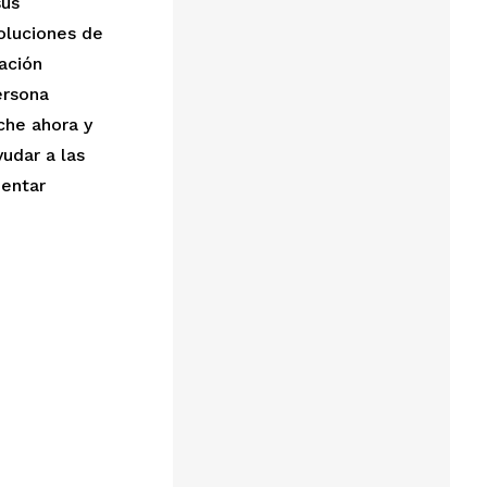
sus
oluciones de
ación
ersona
che ahora y
udar a las
mentar