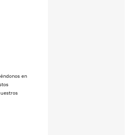
uiéndonos en
stos
nuestros