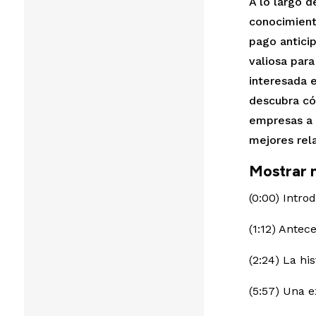
A lo largo d
conocimient
pago antici
valiosa par
interesada e
descubra có
empresas a l
mejores rel
Mostrar 
(0:00) Intro
(1:12) Antec
(2:24) La hi
(5:57) Una e