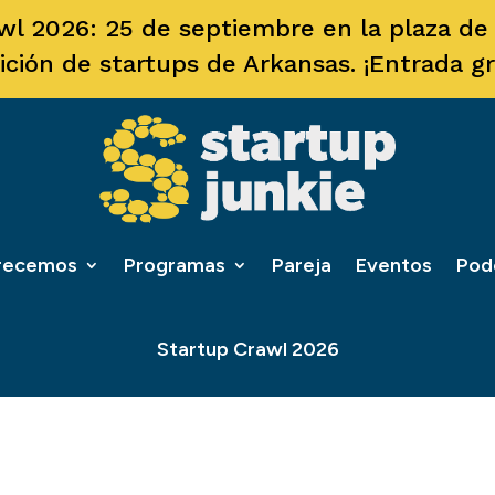
wl 2026: 25 de septiembre en la plaza de F
ición de startups de Arkansas. ¡Entrada gra
frecemos
Programas
Pareja
Eventos
Pod
Startup Crawl 2026