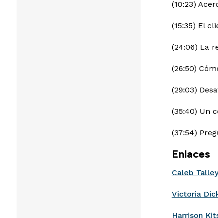
(10:23) Acer
(15:35) El c
(24:06) La r
(26:50) Cómo
(29:03) Desa
(35:40) Un 
(37:54) Preg
Enlaces
Caleb Talle
Victoria Dic
Harrison Kit