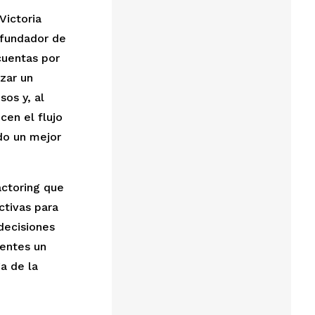
Victoria
 fundador de
cuentas por
zar un
os y, al
cen el flujo
do un mejor
actoring que
ctivas para
decisiones
ientes un
a de la