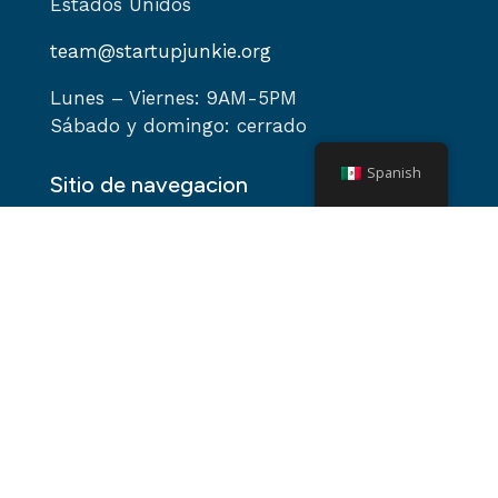
Estados Unidos
team@startupjunkie.org
Lunes – Viernes: 9AM-5PM
Sábado y domingo: cerrado
Spanish
Sitio de navegacion
Hogar
Acerca de
Servicios
Programas
Eventos
Podcast
Noticias y blogs
Videoteca
Contacto