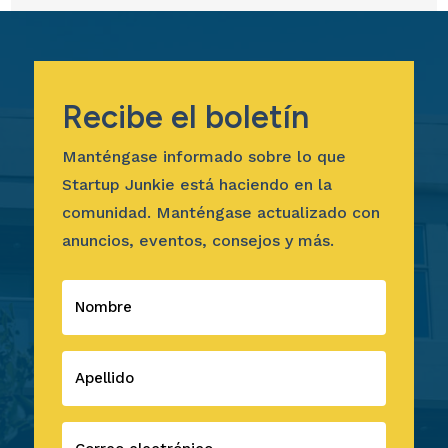
Recibe el boletín
Manténgase informado sobre lo que
Startup Junkie está haciendo en la
comunidad. Manténgase actualizado con
anuncios, eventos, consejos y más.